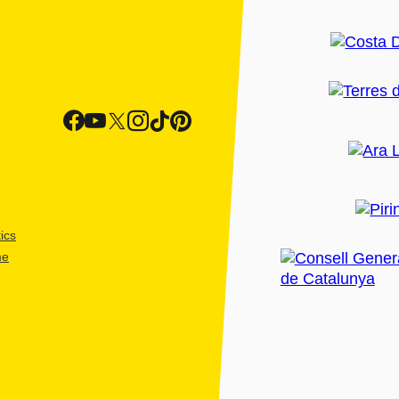
ics
me