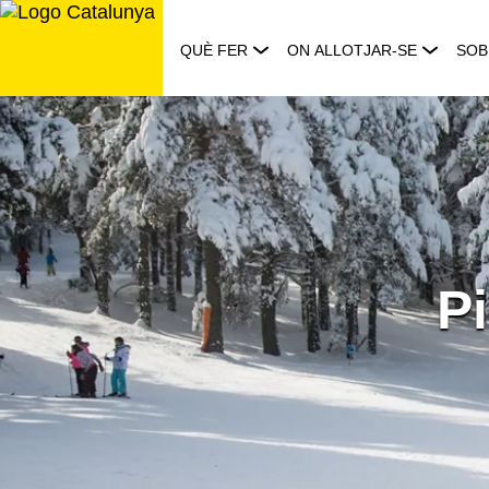
Saltar
al
QUÈ FER
ON ALLOTJAR-SE
SOB
contingut
Pi