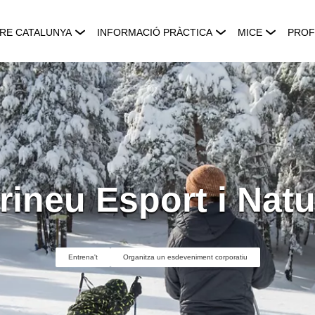
RE CATALUNYA
INFORMACIÓ PRÀCTICA
MICE
PROF
rineu Esport i Nat
Entrena't
Organitza un esdeveniment corporatiu