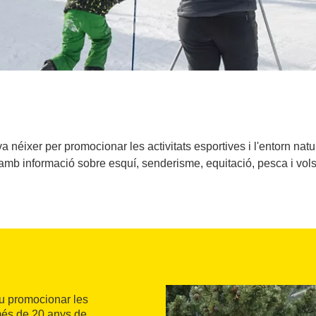
a néixer per promocionar les activitats esportives i l'entorn nat
amb informació sobre esquí, senderisme, equitació, pesca i vols
iu promocionar les
 més de 20 anys de