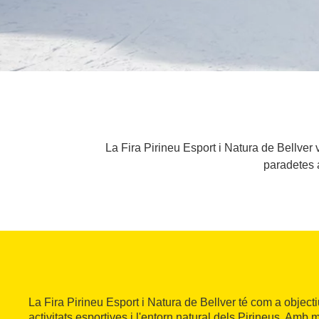
La Fira Pirineu Esport i Natura de Bellver v
paradetes 
La Fira Pirineu Esport i Natura de Bellver té com a object
activitats esportives i l'entorn natural dels Pirineus. Amb