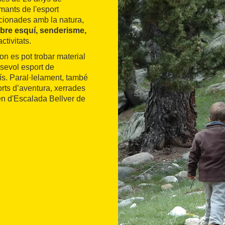
mants de l'esport
cionades amb la natura,
obre esquí, senderisme,
ctivitats.
n es pot trobar material
sevol esport de
ís. Paral·lelament, també
orts d’aventura, xerrades
en d'Escalada Bellver de