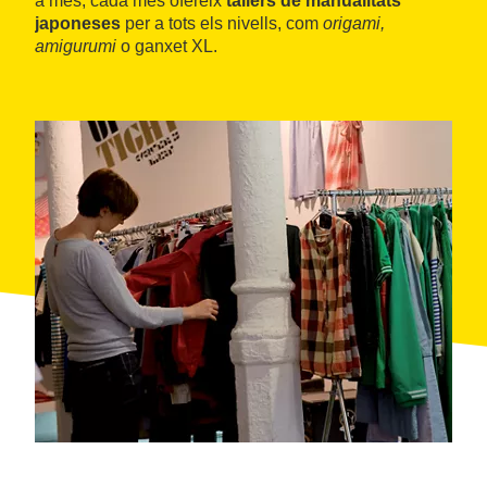
a més, cada mes ofereix
tallers de manualitats
japoneses
per a tots els nivells, com
origami,
amigurumi
o ganxet XL.