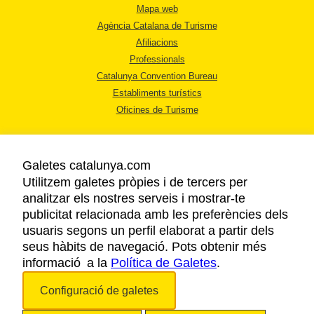
Mapa web
Agència Catalana de Turisme
Afiliacions
Professionals
Catalunya Convention Bureau
Establiments turístics
Oficines de Turisme
Galetes catalunya.com
Utilitzem galetes pròpies i de tercers per
analitzar els nostres serveis i mostrar-te
AVÍS LEGAL
publicitat relacionada amb les preferències dels
POLÍTICA DE PRIVACITAT
usuaris segons un perfil elaborat a partir dels
COOKIES
seus hàbits de navegació. Pots obtenir més
informació a la
Política de Galetes
ACCESSIBILITAT
.
Configuració de galetes
Copyright © 2026. Agència Catalana de Turisme. Tots els drets reservats.