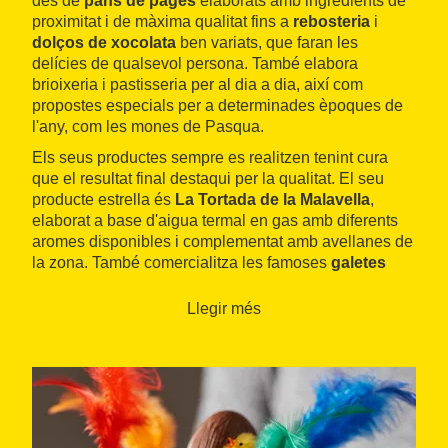
des de
pans de pagès
elaborats amb ingredients de
proximitat i de màxima qualitat fins a
rebosteria
i
dolços de xocolata
ben variats, que faran les
delícies de qualsevol persona. També elabora
brioixeria i pastisseria per al dia a dia, així com
propostes especials per a determinades èpoques de
l'any, com les mones de Pasqua.
Els seus productes sempre es realitzen tenint cura
que el resultat final destaqui per la qualitat. El seu
producte estrella és
La Tortada de la Malavella
,
elaborat a base d'aigua termal en gas amb diferents
aromes disponibles i complementat amb avellanes de
la zona. També comercialitza les famoses
galetes
Vichy
, un clàssic de la localitat que rememoren els
orígens del
balneari Vichy Catalan
i de la tradició de
Llegir més
les aigües termals.
Aquest establiment forma part de l'itinerari
gastronòmic
La Ruta + dolça de la Selva
, que inclou
diferents pastisseries de la comarca.