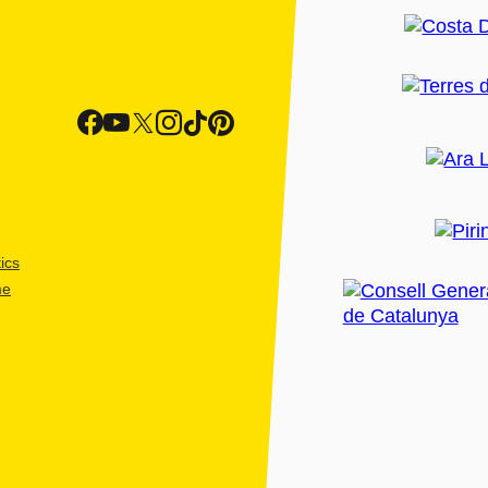
ics
me