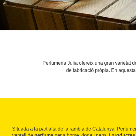
Perfumeria Júlia ofereix una gran varietat d
de fabricació pròpia. En aquesta
Situada a la part alta de la rambla de Catalunya, Perfumer
ventall de
perfums
per a home, dona i nens, i
productes 