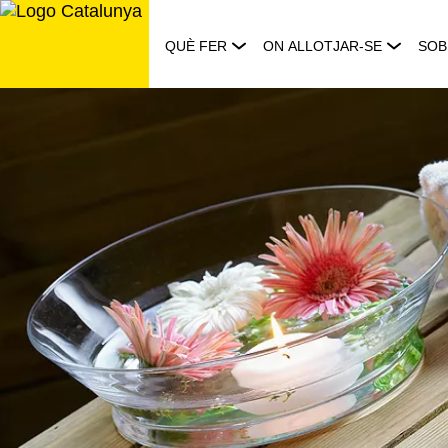
Saltar
al
QUÈ FER
ON ALLOTJAR-SE
SOB
contingut