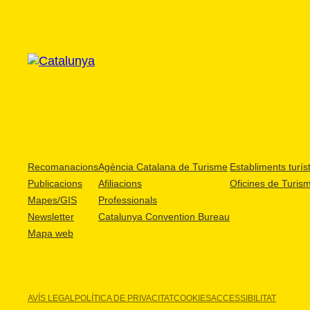
Recomanacions
Agència Catalana de Turisme
Establiments turíst
Publicacions
Afiliacions
Oficines de Turis
Mapes/GIS
Professionals
Newsletter
Catalunya Convention Bureau
Mapa web
AVÍS LEGAL
POLÍTICA DE PRIVACITAT
COOKIES
ACCESSIBILITAT