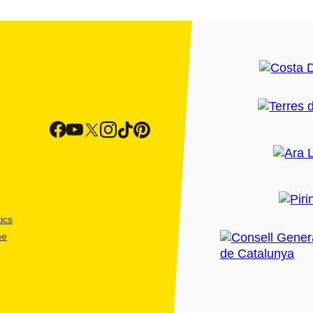
ics
me