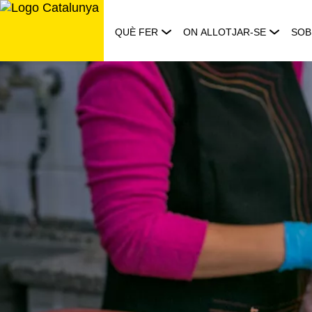
Saltar
al
QUÈ FER
ON ALLOTJAR-SE
SOB
contingut