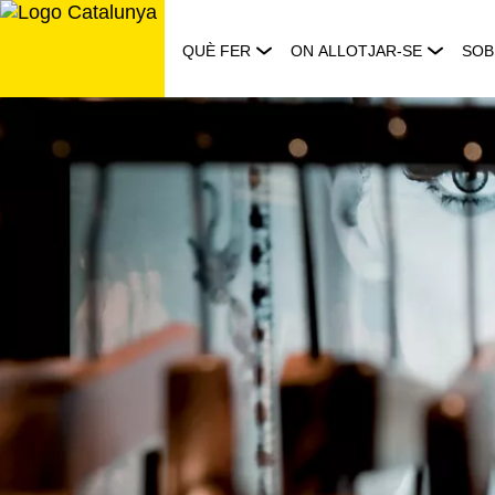
Saltar
al
QUÈ FER
ON ALLOTJAR-SE
SOB
contingut