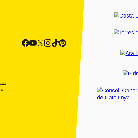
ics
me