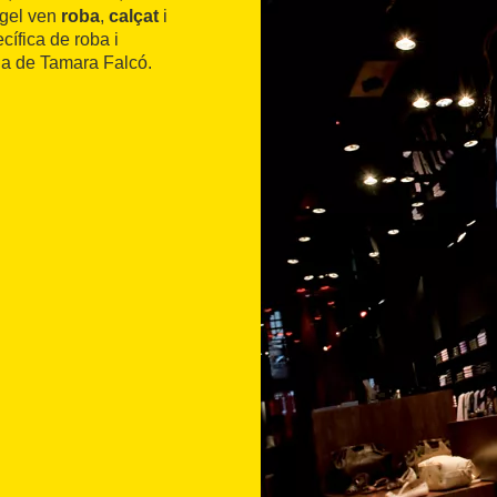
Àngel ven
roba
,
calçat
i
cífica de roba i
a de Tamara Falcó.