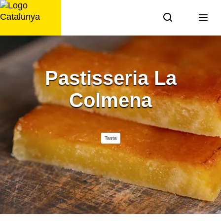
Saltar
al
contingut
Pastisseria La
Colmena
Tasta