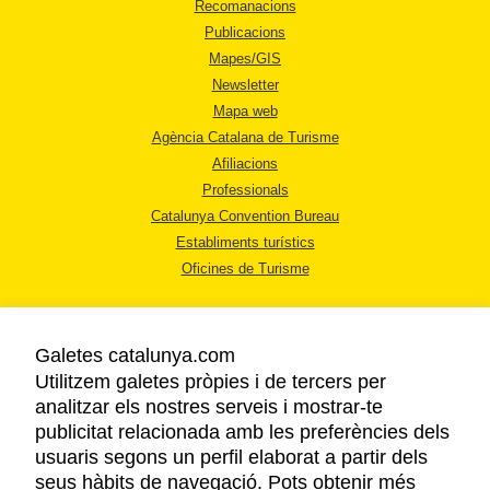
Recomanacions
Publicacions
Mapes/GIS
Newsletter
Mapa web
Agència Catalana de Turisme
Afiliacions
Professionals
Catalunya Convention Bureau
Establiments turístics
Oficines de Turisme
Galetes catalunya.com
Utilitzem galetes pròpies i de tercers per
analitzar els nostres serveis i mostrar-te
AVÍS LEGAL
publicitat relacionada amb les preferències dels
POLÍTICA DE PRIVACITAT
usuaris segons un perfil elaborat a partir dels
COOKIES
seus hàbits de navegació. Pots obtenir més