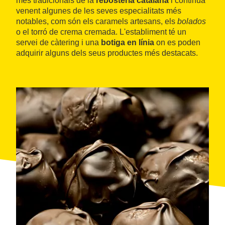
més tradicionals de la
rebosteria catalana
i continua
venent algunes de les seves especialitats més
notables, com són els caramels artesans, els
bolados
o el torró de crema cremada. L'establiment té un
servei de càtering i una
botiga en línia
on es poden
adquirir alguns dels seus productes més destacats.