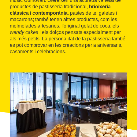
músic Guinovart. Ofereixen una acurada varietat de
productes de pastisseria tradicional,
brioixeria
clàssica i contemporània
, pastes de te, galetes i
macarrons; també tenen altres productes, com les
melmelades artesanes, l'original gelat de coca, els
wendy cakes
i els dolços pensats especialment per
als més petits. La personalitat de la pastisseria també
es pot comprovar en les creacions per a aniversaris,
casaments i celebracions.