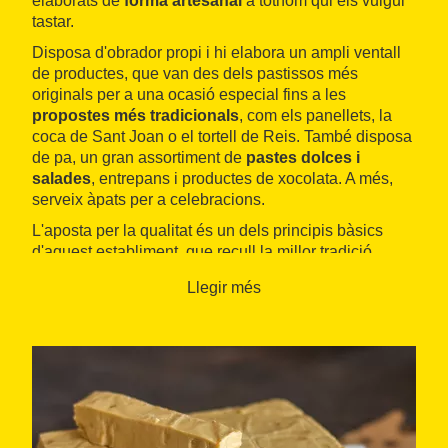
elaborats de
forma artesanal
a tothom qui els vulgui
tastar.
Disposa d'obrador propi i hi elabora un ampli ventall
de productes, que van des dels pastissos més
originals per a una ocasió especial fins a les
propostes més tradicionals
, com els panellets, la
coca de Sant Joan o el tortell de Reis. També disposa
de pa, un gran assortiment de
pastes dolces i
salades
, entrepans i productes de xocolata. A més,
serveix àpats per a celebracions.
L'aposta per la qualitat és un dels principis bàsics
d'aquest establiment, que recull la millor tradició
pastissera i li aporta un
punt d'originalitat
. Té
Llegir més
propostes per a totes les ocasions, des de l'esmorzar
diari fins a celebracions importants.