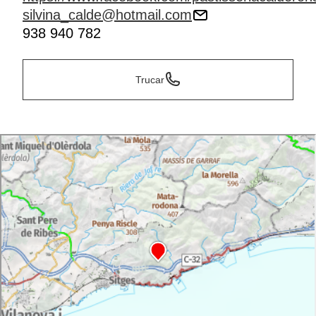
silvina_calde@hotmail.com
938 940 782
Trucar