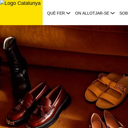
Saltar
al
QUÈ FER
ON ALLOTJAR-SE
SOB
contingut