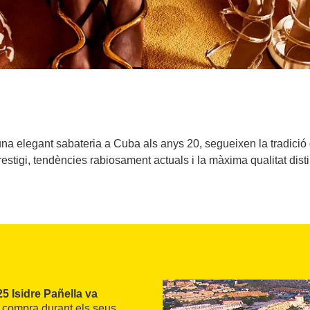
una elegant sabateria a Cuba als anys 20, segueixen la tradició 
restigi, tendències rabiosament actuals i la màxima qualitat dis
25 Isidre Pañella va
compra durant els seus