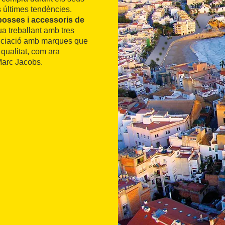
 últimes tendències.
bosses i accessoris de
nua treballant amb tres
enciació amb marques que
qualitat, com ara
Marc Jacobs.