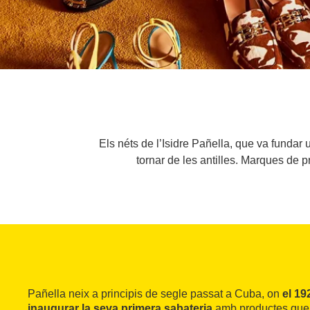
Els néts de l’Isidre Pañella, que va fundar 
tornar de les antilles. Marques de p
Pañella neix a principis de segle passat a Cuba, on
el 19
inaugurar la seva primera sabateria
amb productes que 