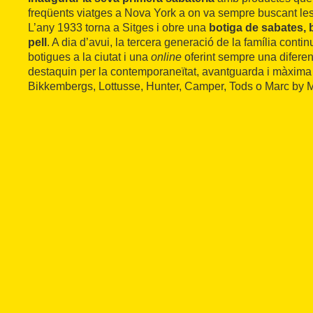
freqüents viatges a Nova York a on va sempre buscant les
L’any 1933 torna a Sitges i obre una
botiga de sabates, 
pell
. A dia d’avui, la tercera generació de la família conti
botigues a la ciutat i una
online
oferint sempre una difer
destaquin per la contemporaneïtat, avantguarda i màxima 
Bikkembergs, Lottusse, Hunter, Camper, Tods o Marc by 