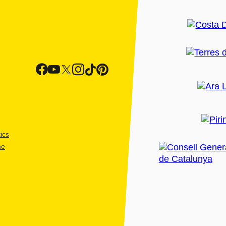
ics
me