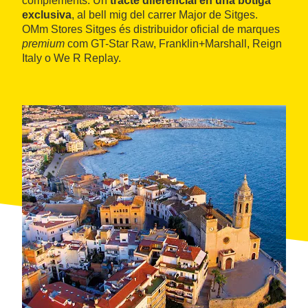
complements. Un
tracte diferencial en una botiga
exclusiva
, al bell mig del carrer Major de Sitges.
OMm Stores Sitges és distribuidor oficial de marques
premium
com GT-Star Raw, Franklin+Marshall, Reign
Italy o We R Replay.