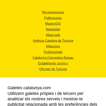
Recomanacions
Publicacions
Mapes/GIS
Newsletter
Mapa web
Agència Catalana de Turisme
Afiliacions
Professionals
Catalunya Convention Bureau
Establiments turístics
Oficines de Turisme
Galetes catalunya.com
Utilitzem galetes pròpies i de tercers per
analitzar els nostres serveis i mostrar-te
AVÍS LEGAL
publicitat relacionada amb les preferències dels