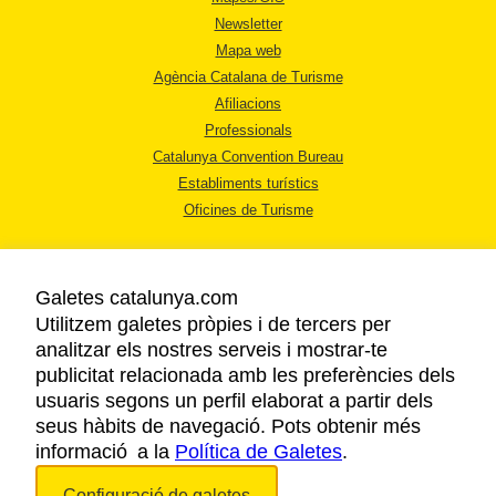
Newsletter
Mapa web
Agència Catalana de Turisme
Afiliacions
Professionals
Catalunya Convention Bureau
Establiments turístics
Oficines de Turisme
Galetes catalunya.com
Utilitzem galetes pròpies i de tercers per
analitzar els nostres serveis i mostrar-te
AVÍS LEGAL
publicitat relacionada amb les preferències dels
POLÍTICA DE PRIVACITAT
usuaris segons un perfil elaborat a partir dels
COOKIES
seus hàbits de navegació. Pots obtenir més
informació a la
Política de Galetes
ACCESSIBILITAT
.
Configuració de galetes