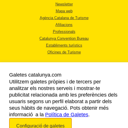
Newsletter
Mapa web
Agència Catalana de Turisme
Afiliacions
Professionals
Catalunya Convention Bureau
Establiments turístics
Oficines de Turisme
Galetes catalunya.com
Utilitzem galetes pròpies i de tercers per
analitzar els nostres serveis i mostrar-te
AVÍS LEGAL
publicitat relacionada amb les preferències dels
POLÍTICA DE PRIVACITAT
usuaris segons un perfil elaborat a partir dels
COOKIES
seus hàbits de navegació. Pots obtenir més
informació a la
Política de Galetes
ACCESSIBILITAT
.
Configuració de galetes