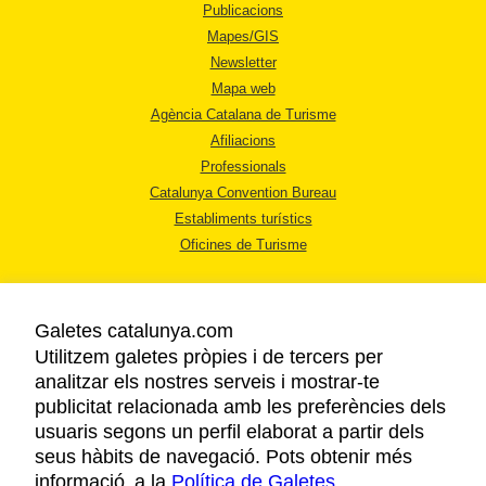
Publicacions
Mapes/GIS
Newsletter
Mapa web
Agència Catalana de Turisme
Afiliacions
Professionals
Catalunya Convention Bureau
Establiments turístics
Oficines de Turisme
Galetes catalunya.com
Utilitzem galetes pròpies i de tercers per
analitzar els nostres serveis i mostrar-te
AVÍS LEGAL
publicitat relacionada amb les preferències dels
POLÍTICA DE PRIVACITAT
usuaris segons un perfil elaborat a partir dels
COOKIES
seus hàbits de navegació. Pots obtenir més
informació a la
Política de Galetes
ACCESSIBILITAT
.