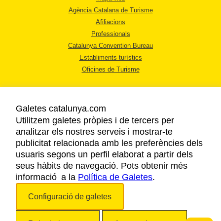
Agència Catalana de Turisme
Afiliacions
Professionals
Catalunya Convention Bureau
Establiments turístics
Oficines de Turisme
Galetes catalunya.com
Utilitzem galetes pròpies i de tercers per
analitzar els nostres serveis i mostrar-te
AVÍS LEGAL
publicitat relacionada amb les preferències dels
POLÍTICA DE PRIVACITAT
usuaris segons un perfil elaborat a partir dels
COOKIES
seus hàbits de navegació. Pots obtenir més
informació a la
Política de Galetes
ACCESSIBILITAT
.
Configuració de galetes
Copyright © 2026. Agència Catalana de Turisme. Tots els drets reservats.