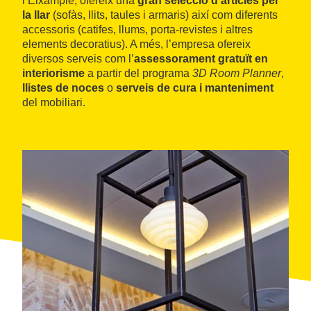
l’Eixample, ofereix una
gran selecció d’articles per
la llar
(sofàs, llits, taules i armaris) així com diferents
accessoris (catifes, llums, porta-revistes i altres
elements decoratius). A més, l’empresa ofereix
diversos serveis com l’
assessorament gratuït en
interiorisme
a partir del programa
3D Room Planner
,
llistes de noces
o
serveis de cura i manteniment
del mobiliari.