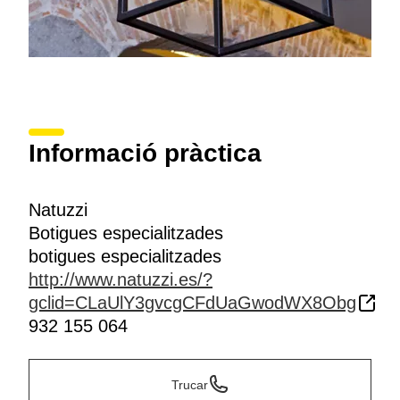
Informació pràctica
Natuzzi
Botigues especialitzades
botigues especialitzades
http://www.natuzzi.es/?
gclid=CLaUlY3gvcgCFdUaGwodWX8Obg
932 155 064
Trucar