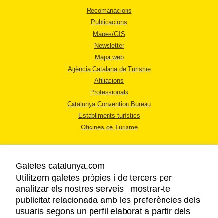
Recomanacions
Publicacions
Mapes/GIS
Newsletter
Mapa web
Agència Catalana de Turisme
Afiliacions
Professionals
Catalunya Convention Bureau
Establiments turístics
Oficines de Turisme
Galetes catalunya.com
Utilitzem galetes pròpies i de tercers per
analitzar els nostres serveis i mostrar-te
AVÍS LEGAL
publicitat relacionada amb les preferències dels
POLÍTICA DE PRIVACITAT
usuaris segons un perfil elaborat a partir dels