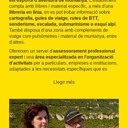
els esports d'aventura de muntanya
. L'establiment
compta amb llibres i material específic, a més d'una
llibreria en línia
, on es pot trobar informació sobre
cartografia, guies de viatge, rutes de BTT,
senderisme, escalada, submarinisme o esquí alpí
.
També disposa d'una zona amb complements de
viatge com pulsòmetres i material de muntanya, entre
d'altres.
Ofereixen un servei d'
assessorament professional
expert
i una
àrea especialitzada en l'organització
d'activitats
per a particulars, empreses o institucions,
adaptades a les necessitats específiques que es
presentin.
Llegir més