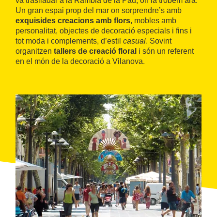
va traslladar a la Rambla de la Pau, on la trobem ara.
Un gran espai prop del mar on sorprendre’s amb
exquisides creacions amb flors
, mobles amb
personalitat, objectes de decoració especials i fins i
tot moda i complements, d’estil
casual
. Sovint
organitzen
tallers de creació floral
i són un referent
en el món de la decoració a Vilanova.