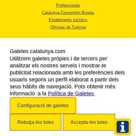
Professionals
Catalunya Convention Bureau
Establiments turístics
Oficines de Turisme
Galetes catalunya.com
Utilitzem galetes pròpies i de tercers per
analitzar els nostres serveis i mostrar-te
AVÍS LEGAL
publicitat relacionada amb les preferències dels
POLÍTICA DE PRIVACITAT
usuaris segons un perfil elaborat a partir dels
COOKIES
seus hàbits de navegació. Pots obtenir més
informació a la
Política de Galetes
ACCESSIBILITAT
.
Configuració de galetes
Copyright © 2026. Agència Catalana de Turisme. Tots els drets reservats.
Rebutja-les totes
Accepta-les totes