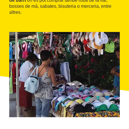
de barri
on es pot comprar també roba de la llar,
bosses de mà, sabates, bisuteria o merceria, entre
altres.