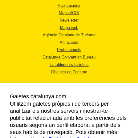
Publicacions
Mapes/GIS
Newsletter
Mapa web
Agència Catalana de Turisme
Afiliacions
Professionals
Catalunya Convention Bureau
Establiments turístics
Oficines de Turisme
Galetes catalunya.com
Utilitzem galetes pròpies i de tercers per
analitzar els nostres serveis i mostrar-te
AVÍS LEGAL
publicitat relacionada amb les preferències dels
POLÍTICA DE PRIVACITAT
usuaris segons un perfil elaborat a partir dels
COOKIES
seus hàbits de navegació. Pots obtenir més