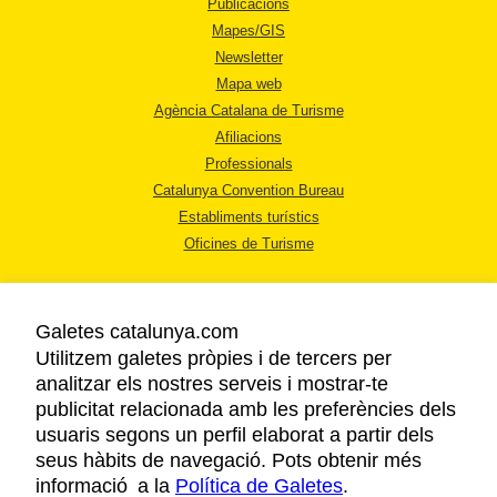
Publicacions
Mapes/GIS
Newsletter
Mapa web
Agència Catalana de Turisme
Afiliacions
Professionals
Catalunya Convention Bureau
Establiments turístics
Oficines de Turisme
Galetes catalunya.com
Utilitzem galetes pròpies i de tercers per
analitzar els nostres serveis i mostrar-te
AVÍS LEGAL
publicitat relacionada amb les preferències dels
POLÍTICA DE PRIVACITAT
usuaris segons un perfil elaborat a partir dels
COOKIES
seus hàbits de navegació. Pots obtenir més
informació a la
Política de Galetes
ACCESSIBILITAT
.