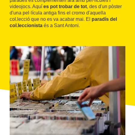
parades es complementen ara amb pel·lícules i
videojocs. Aquí
es pot trobar de tot
, des d'un pòster
d'una pel·lícula antiga fins el cromo d'aquella
col.lecció que no es va acabar mai. El
paradís del
col.leccionista
és a Sant Antoni.