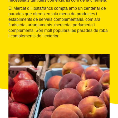
necessitats tant dels comerciants com de la clientela.
El Mercat d’Hostafrancs compta amb un centenar de
parades que ofereixen tota mena de productes i
establiments de serveis complementaris, com ara
floristeria, arranjaments, merceria, perfumeria i
complements. Són molt populars les parades de roba
i complements de l’exterior.