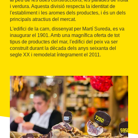
i verdura. Aquesta divisió respecta la identitat de
l'establiment i les aromes dels productes, i és un dels
principals atractius del mercat.
L'edifici de la carn, dissenyat per Martí Sureda, es va
inaugurar el 1901. Amb una magnífica oferta de tot
tipus de productes del mar, l'edifici del peix va ser
construït durant la dècada dels anys seixanta del
segle XX i remodelat íntegrament el 2011.