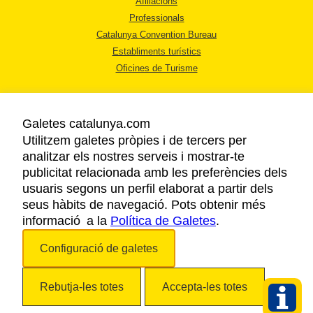
Afiliacions
Professionals
Catalunya Convention Bureau
Establiments turístics
Oficines de Turisme
Galetes catalunya.com
Utilitzem galetes pròpies i de tercers per
analitzar els nostres serveis i mostrar-te
AVÍS LEGAL
publicitat relacionada amb les preferències dels
POLÍTICA DE PRIVACITAT
usuaris segons un perfil elaborat a partir dels
COOKIES
seus hàbits de navegació. Pots obtenir més
informació a la
Política de Galetes
ACCESSIBILITAT
.
Configuració de galetes
Copyright © 2026. Agència Catalana de Turisme. Tots els drets reservats.
Rebutja-les totes
Accepta-les totes