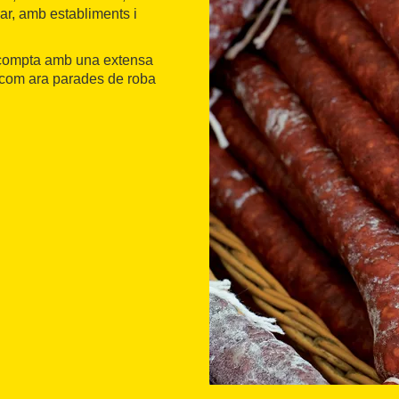
ar, amb establiments i
 compta amb una extensa
, com ara parades de roba