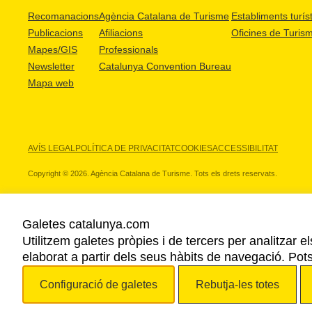
Recomanacions
Agència Catalana de Turisme
Establiments turíst
Publicacions
Afiliacions
Oficines de Turis
Mapes/GIS
Professionals
Newsletter
Catalunya Convention Bureau
Mapa web
AVÍS LEGAL
POLÍTICA DE PRIVACITAT
COOKIES
ACCESSIBILITAT
Copyright © 2026. Agència Catalana de Turisme. Tots els drets reservats.
Galetes catalunya.com
Utilitzem galetes pròpies i de tercers per analitzar e
ELS NOSTRES PARTNERS
elaborat a partir dels seus hàbits de navegació. Pot
Configuració de galetes
Rebutja-les totes