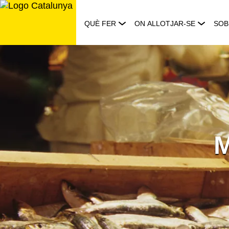
Saltar
al
QUÈ FER
ON ALLOTJAR-SE
SOB
contingut
M