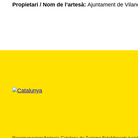
Propietari / Nom de l’artesà:
Ajuntament de Vilano
Recomanacions
Agència Catalana de Turisme
Establiments turíst