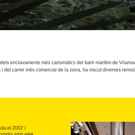
dels enclavaments més carismàtics del barri marítim de Vilanova i
a i del carrer més comercial de la zona, ha viscut diverses remo
da el 2002 i
, compta amb
una