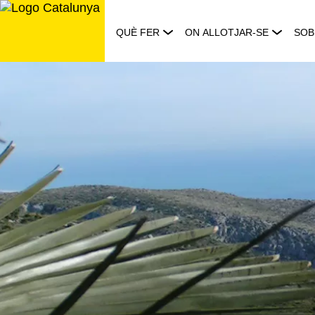
Saltar
al
QUÈ FER
ON ALLOTJAR-SE
SOB
contingut