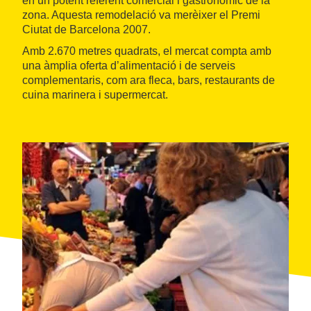
en un potent referent comercial i gastronòmic de la
zona. Aquesta remodelació va merèixer el Premi
Ciutat de Barcelona 2007.
Amb 2.670 metres quadrats, el mercat compta amb
una àmplia oferta d’alimentació i de serveis
complementaris, com ara fleca, bars, restaurants de
cuina marinera i supermercat.