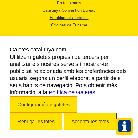
Professionals
Catalunya Convention Bureau
Establiments turístics
Oficines de Turisme
Galetes catalunya.com
Utilitzem galetes pròpies i de tercers per
analitzar els nostres serveis i mostrar-te
AVÍS LEGAL
publicitat relacionada amb les preferències dels
POLÍTICA DE PRIVACITAT
usuaris segons un perfil elaborat a partir dels
COOKIES
seus hàbits de navegació. Pots obtenir més
informació a la
Política de Galetes
ACCESSIBILITAT
.
Configuració de galetes
Copyright © 2026. Agència Catalana de Turisme. Tots els drets reservats.
Rebutja-les totes
Accepta-les totes