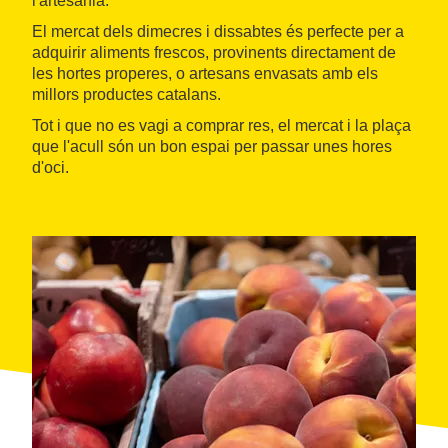
l'artesania.
El mercat dels dimecres i dissabtes és perfecte per a
adquirir aliments frescos, provinents directament de
les hortes properes, o artesans envasats amb els
millors productes catalans.
Tot i que no es vagi a comprar res, el mercat i la plaça
que l'acull són un bon espai per passar unes hores
d'oci.