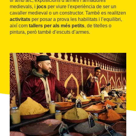
tir amb arc, exposicions d’armes i armadures
medievals, i
jocs
per viure l'experiència de ser un
cavaller medieval o un constructor. També es realitzen
activitats
per posar a prova les habilitats i l’equilibri,
així com
tallers per als més petits
, de titelles o
pintura, però també d’escuts d’armes.