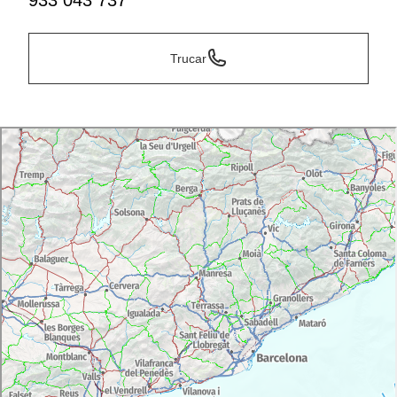
933 043 737
Trucar