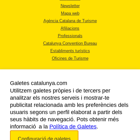
Newsletter
Mapa web
Agència Catalana de Turisme
Afiliacions
Professionals
Catalunya Convention Bureau
Establiments turístics
Oficines de Turisme
Galetes catalunya.com
Utilitzem galetes pròpies i de tercers per
analitzar els nostres serveis i mostrar-te
AVÍS LEGAL
publicitat relacionada amb les preferències dels
POLÍTICA DE PRIVACITAT
usuaris segons un perfil elaborat a partir dels
COOKIES
seus hàbits de navegació. Pots obtenir més
informació a la
Política de Galetes
ACCESSIBILITAT
.
Configuració de galetes