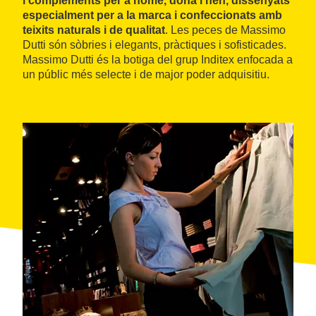
i complements per a home, dona i nen, dissenyats
especialment per a la marca i confeccionats amb
teixits naturals i de qualitat
. Les peces de Massimo
Dutti són sòbries i elegants, pràctiques i sofisticades.
Massimo Dutti és la botiga del grup Inditex enfocada a
un públic més selecte i de major poder adquisitiu.