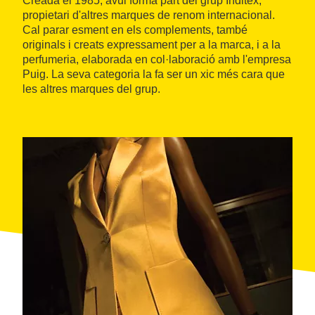
Creada el 1985, avui forma part del grup Inditex,
propietari d'altres marques de renom internacional.
Cal parar esment en els complements, també
originals i creats expressament per a la marca, i a la
perfumeria, elaborada en col·laboració amb l'empresa
Puig. La seva categoria la fa ser un xic més cara que
les altres marques del grup.