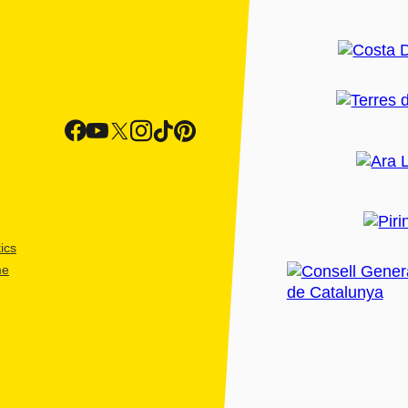
ics
me