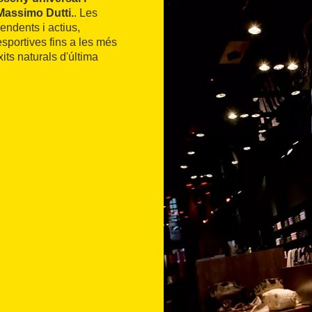
 Massimo Dutti.
. Les
ndents i actius,
sportives fins a les més
its naturals d'última