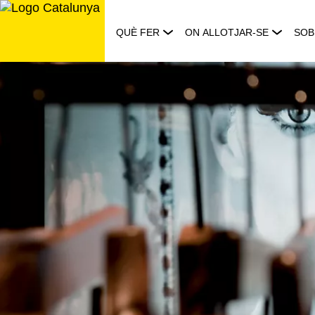
Saltar
al
QUÈ FER
ON ALLOTJAR-SE
SOB
contingut