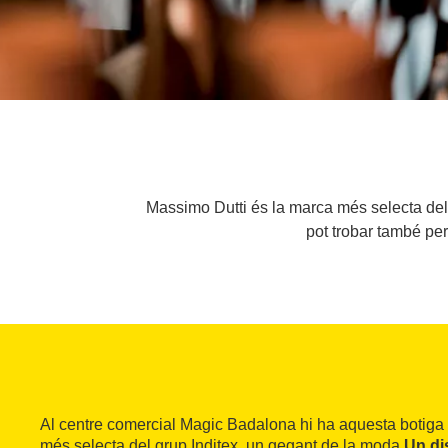
Massimo Dutti és la marca més selecta del 
pot trobar també pe
Al centre comercial Magic Badalona hi ha aquesta botiga
més selecta del grup Inditex, un gegant de la moda.
Un di