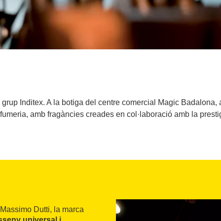
grup Inditex. A la botiga del centre comercial Magic Badalona, a
rfumeria, amb fragàncies creades en col·laboració amb la prest
 Massimo Dutti, la marca
sseny universal i