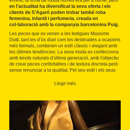
enrere, la firma de moda només era per a home, però
en l'actualitat ha diversificat la seva oferta i els
clients de S'Agaró poden trobar també roba
femenina, infantil i perfumeria, creada en
col·laboració amb la companyia barcelonina Puig
.
Les peces que es venen a les botigues Massimo
Dutti, tant les d’ús diari com les destinades a ocasions
més formals, combinen un estil clàssic i elegant amb
les últimes tendències. La seva moda es confecciona
amb teixits naturals d'última generació, amb l'objectiu
de crear peces confortables i de textura discreta però
sense renunciar a la qualitat. Pel seu estil i els seus
materials, aquesta marca va destinada a un públic
selecte i és menys econòmica que la resta de
Llegir més
botigues d'Inditex.