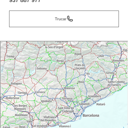
937 887 977
Trucar