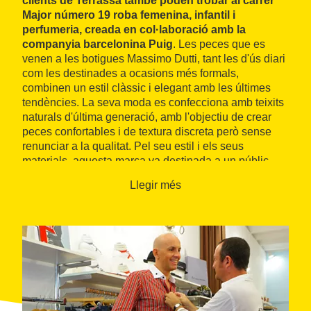
clients de Terrassa també poden trobar al carrer
Major número 19 roba femenina, infantil i
perfumeria, creada en col·laboració amb la
companyia barcelonina Puig
. Les peces que es
venen a les botigues Massimo Dutti, tant les d'ús diari
com les destinades a ocasions més formals,
combinen un estil clàssic i elegant amb les últimes
tendències. La seva moda es confecciona amb teixits
naturals d'última generació, amb l'objectiu de crear
peces confortables i de textura discreta però sense
renunciar a la qualitat. Pel seu estil i els seus
materials, aquesta marca va destinada a un públic
selecte i és menys econòmica que la resta de
Llegir més
botigues d'Inditex.