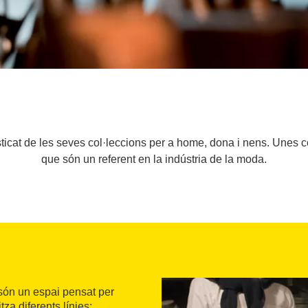
fisticat de les seves col·leccions per a home, dona i nens. Unes 
que són un referent en la indústria de la moda.
 són un espai pensat per
za diferents línies: