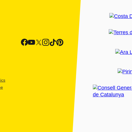
ics
me