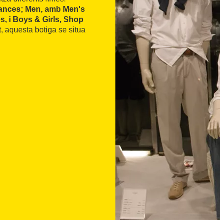
ances; Men, amb Men's
s, i Boys & Girls, Shop
, aquesta botiga se situa