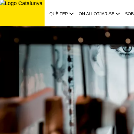
Saltar
al
QUÈ FER
ON ALLOTJAR-SE
SOB
contingut