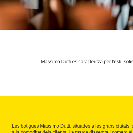
Massimo Dutti es caracteritza per l'estil so
Les botigues Massimo Dutti, situades a les grans ciutats,
a la comoditat dels clients. La marca dissenya i comercialit