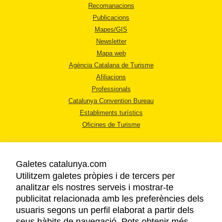
Recomanacions
Publicacions
Mapes/GIS
Newsletter
Mapa web
Agència Catalana de Turisme
Afiliacions
Professionals
Catalunya Convention Bureau
Establiments turístics
Oficines de Turisme
Galetes catalunya.com
Utilitzem galetes pròpies i de tercers per
analitzar els nostres serveis i mostrar-te
AVÍS LEGAL
publicitat relacionada amb les preferències dels
POLÍTICA DE PRIVACITAT
usuaris segons un perfil elaborat a partir dels
COOKIES
seus hàbits de navegació. Pots obtenir més