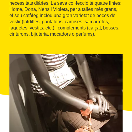
necessitats diàries. La seva col·lecció té quatre línies:
Home, Dona, Nens i Violeta, per a talles més grans, i
el seu catàleg inclou una gran varietat de peces de
vestir (faldilles, pantalons, camises, samarretes,
jaquetes, vestits, etc.) i complements (calçat, bosses,
cinturons, bijuteria, mocadors o perfums).