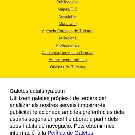
Publicacions
Mapes/GIS
Newsletter
Mapa web
Agència Catalana de Turisme
Afiliacions
Professionals
Catalunya Convention Bureau
Establiments turístics
Oficines de Turisme
Galetes catalunya.com
Utilitzem galetes pròpies i de tercers per
analitzar els nostres serveis i mostrar-te
AVÍS LEGAL
publicitat relacionada amb les preferències dels
POLÍTICA DE PRIVACITAT
usuaris segons un perfil elaborat a partir dels
COOKIES
seus hàbits de navegació. Pots obtenir més
informació a la
Política de Galetes
ACCESSIBILITAT
.