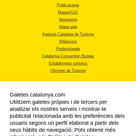
Publicacions
Mapes/GIS
Newsletter
Mapa web
Agència Catalana de Turisme
Afiliacions
Professionals
Catalunya Convention Bureau
Establiments turístics
Oficines de Turisme
Galetes catalunya.com
Utilitzem galetes pròpies i de tercers per
analitzar els nostres serveis i mostrar-te
AVÍS LEGAL
publicitat relacionada amb les preferències dels
POLÍTICA DE PRIVACITAT
usuaris segons un perfil elaborat a partir dels
COOKIES
seus hàbits de navegació. Pots obtenir més