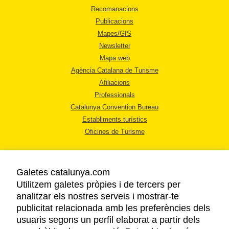
Recomanacions
Publicacions
Mapes/GIS
Newsletter
Mapa web
Agència Catalana de Turisme
Afiliacions
Professionals
Catalunya Convention Bureau
Establiments turístics
Oficines de Turisme
Galetes catalunya.com
Utilitzem galetes pròpies i de tercers per
analitzar els nostres serveis i mostrar-te
AVÍS LEGAL
publicitat relacionada amb les preferències dels
POLÍTICA DE PRIVACITAT
usuaris segons un perfil elaborat a partir dels