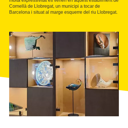
molta expressivitat es venen en aquest establiment de
Cornellà de Llobregat, un municipi a tocar de
Barcelona i situat al marge esquerre del riu Llobregat.