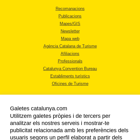
Recomanacions
Publicacions
Mapes/GIS
Newsletter
Mapa web
Agència Catalana de Turisme
Afiliacions
Professionals
Catalunya Convention Bureau
Establiments turístics
Oficines de Turisme
Galetes catalunya.com
Utilitzem galetes pròpies i de tercers per
analitzar els nostres serveis i mostrar-te
AVÍS LEGAL
publicitat relacionada amb les preferències dels
POLÍTICA DE PRIVACITAT
usuaris segons un perfil elaborat a partir dels