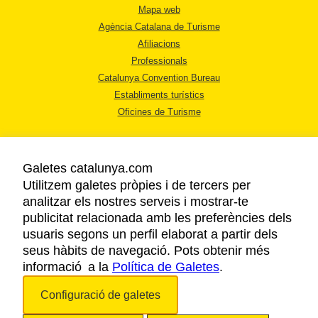
Mapa web
Agència Catalana de Turisme
Afiliacions
Professionals
Catalunya Convention Bureau
Establiments turístics
Oficines de Turisme
Galetes catalunya.com
Utilitzem galetes pròpies i de tercers per
analitzar els nostres serveis i mostrar-te
AVÍS LEGAL
publicitat relacionada amb les preferències dels
POLÍTICA DE PRIVACITAT
usuaris segons un perfil elaborat a partir dels
COOKIES
seus hàbits de navegació. Pots obtenir més
informació a la
Política de Galetes
ACCESSIBILITAT
.
Configuració de galetes
Copyright © 2026. Agència Catalana de Turisme. Tots els drets reservats.