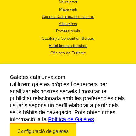
Newsletter
Mapa web
Agència Catalana de Turisme
Afiliacions
Professionals
Catalunya Convention Bureau
Establiments turístics
Oficines de Turisme
Galetes catalunya.com
Utilitzem galetes pròpies i de tercers per
analitzar els nostres serveis i mostrar-te
AVÍS LEGAL
publicitat relacionada amb les preferències dels
POLÍTICA DE PRIVACITAT
usuaris segons un perfil elaborat a partir dels
COOKIES
seus hàbits de navegació. Pots obtenir més
informació a la
Política de Galetes
ACCESSIBILITAT
.
Configuració de galetes