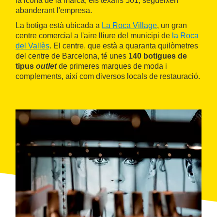
la icona de la marca, els texans 501, segueixen
abanderant l'empresa.
La botiga està ubicada a
La Roca Village
, un gran
centre comercial a l'aire lliure del municipi de
la Roca
del Vallès
. El centre, que està a quaranta quilòmetres
del centre de Barcelona, té unes
140 botigues de
tipus
outlet
de primeres marques de moda i
complements, així com diversos locals de restauració.