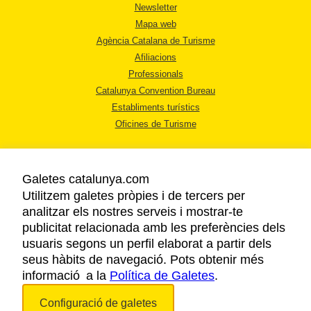
Newsletter
Mapa web
Agència Catalana de Turisme
Afiliacions
Professionals
Catalunya Convention Bureau
Establiments turístics
Oficines de Turisme
Galetes catalunya.com
Utilitzem galetes pròpies i de tercers per
analitzar els nostres serveis i mostrar-te
AVÍS LEGAL
publicitat relacionada amb les preferències dels
POLÍTICA DE PRIVACITAT
usuaris segons un perfil elaborat a partir dels
COOKIES
seus hàbits de navegació. Pots obtenir més
informació a la
Política de Galetes
ACCESSIBILITAT
.
Configuració de galetes