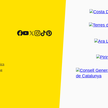
ics
me