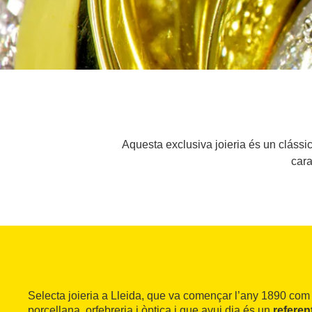
Aquesta exclusiva joieria és un clássic
cara
Selecta joieria a Lleida, que va començar l’any 1890 com 
porcellana, orfebreria i òptica i que avui dia és un
referen