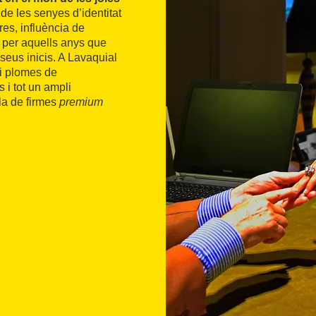
e les senyes d’identitat
res, influència de
 per aquells anys que
eus inicis. A Lavaquial
 i plomes de
 i tot un ampli
la de firmes
premium