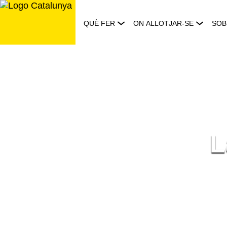
Saltar
al
QUÈ FER
ON ALLOTJAR-SE
SOB
contingut
L