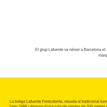
El grup Lafuente va néixer a Barcelona el 1
marqu
La botiga Lafuente Fontcoberta, situada al tradicional barr
l'any 1989 i disposa d'una sala de vendes de 200 metres