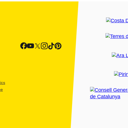
ics
me