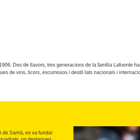
906. Des de llavors, tres generacions de la família Lafuente han
es de vins, licors, escumosos i destil·lats nacionals i internaci
i de Sarrià, es va fundar
 quadrats, on destaquen