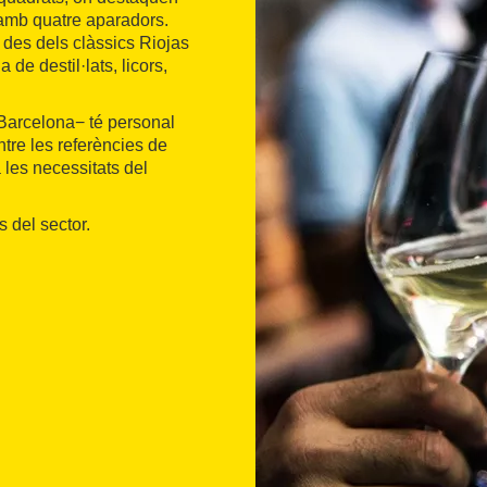
 amb quatre aparadors.
 des dels clàssics Riojas
 de destil·lats, licors,
 Barcelona− té personal
ntre les referències de
les necessitats del
 del sector.