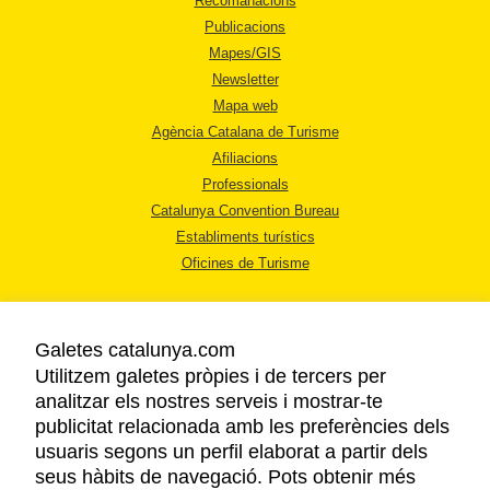
Recomanacions
Publicacions
Mapes/GIS
Newsletter
Mapa web
Agència Catalana de Turisme
Afiliacions
Professionals
Catalunya Convention Bureau
Establiments turístics
Oficines de Turisme
Galetes catalunya.com
Utilitzem galetes pròpies i de tercers per
analitzar els nostres serveis i mostrar-te
AVÍS LEGAL
publicitat relacionada amb les preferències dels
POLÍTICA DE PRIVACITAT
usuaris segons un perfil elaborat a partir dels
COOKIES
seus hàbits de navegació. Pots obtenir més