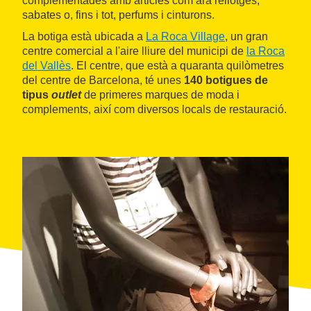
complementades amb articles com ara rellotges,
sabates o, fins i tot, perfums i cinturons.
La botiga està ubicada a
La Roca Village
, un gran
centre comercial a l'aire lliure del municipi de
la Roca
del Vallès
. El centre, que està a quaranta quilòmetres
del centre de Barcelona, té unes
140 botigues de
tipus
outlet
de primeres marques de moda i
complements, així com diversos locals de restauració.