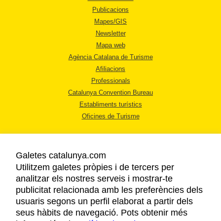
Publicacions
Mapes/GIS
Newsletter
Mapa web
Agència Catalana de Turisme
Afiliacions
Professionals
Catalunya Convention Bureau
Establiments turístics
Oficines de Turisme
Galetes catalunya.com
Utilitzem galetes pròpies i de tercers per
analitzar els nostres serveis i mostrar-te
AVÍS LEGAL
publicitat relacionada amb les preferències dels
POLÍTICA DE PRIVACITAT
usuaris segons un perfil elaborat a partir dels
COOKIES
seus hàbits de navegació. Pots obtenir més