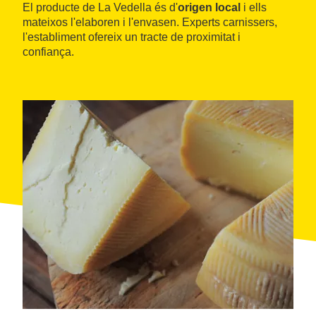
El producte de La Vedella és d'
origen local
i ells
mateixos l'elaboren i l'envasen. Experts carnissers,
l'establiment ofereix un tracte de proximitat i
confiança.